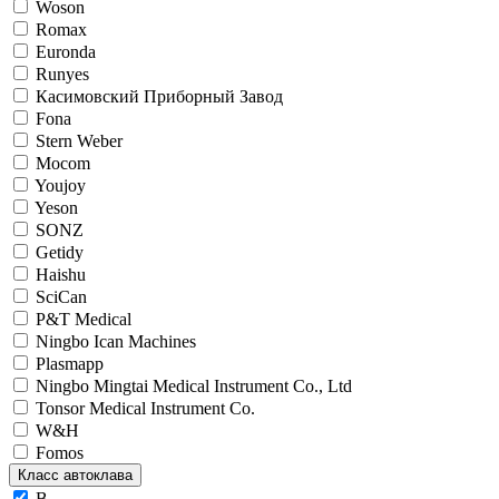
Woson
Romax
Euronda
Runyes
Касимовский Приборный Завод
Fona
Stern Weber
Mocom
Youjoy
Yeson
SONZ
Getidy
Haishu
SciCan
P&T Medical
Ningbo Ican Machines
Plasmapp
Ningbo Mingtai Medical Instrument Co., Ltd
Tonsor Medical Instrument Co.
W&H
Fomos
Класс автоклава
B