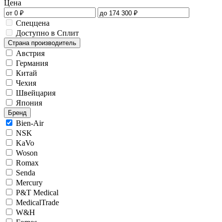
Цена
Спеццена
Доступно в Сплит
Страна производитель
Австрия
Германия
Китай
Чехия
Швейцария
Япония
Бренд
Bien-Air
NSK
KaVo
Woson
Romax
Senda
Mercury
P&T Medical
MedicalTrade
W&H