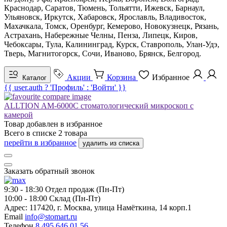
Краснодар, Саратов, Тюмень, Тольятти, Ижевск, Барнаул,
Ульяновск, Иркутск, Хабаровск, Ярославль, Владивосток,
Махачкала, Томск, Оренбург, Кемерово, Новокузнецк, Рязань,
Астрахань, Набережные Челны, Пенза, Липецк, Киров,
Чебоксары, Тула, Калининград, Курск, Ставрополь, Улан-Удэ,
Тверь, Магнитогорск, Сочи, Иваново, Брянск, Белгород.
Акции
Корзина
Избранное
Каталог
{{ user.auth ? 'Профиль' : 'Войти' }}
ALLTION AM-6000C стоматологический микроскоп с
камерой
Товар добавлен в
избранное
Всего в списке
2
товара
перейти в избранное
удалить из списка
Заказать обратный звонок
9:30 - 18:30
Отдел продаж (Пн-Пт)
10:00 - 18:00
Склад (Пн-Пт)
Адрес:
117420, г. Москва, улица Намёткина, 14 корп.1
Email
info@stomart.ru
Телефон
8 495 646 01 56