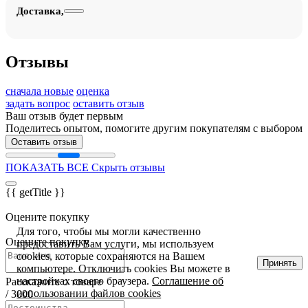
Доставка,
Отзывы
сначала новые
оценка
задать вопрос
оставить отзыв
Ваш отзыв будет первым
Поделитесь опытом, помогите другим покупателям с выбором
Оставить отзыв
ПОКАЗАТЬ ВСЕ
Скрыть отзывы
{{ getTitle }}
Оцените покупку
Для того, чтобы мы могли качественно
Оцените покупку
предоставить Вам услуги, мы используем
cookies, которые сохраняются на Вашем
Принять
компьютере. Отключить cookies Вы можете в
настройках своего браузера.
Соглашение об
Расскажите о товаре
использовании файлов cookies
/
3000