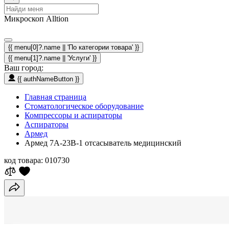
Микроскоп Alltion
{{ menu[0]?.name || 'По категории товара' }}
{{ menu[1]?.name || 'Услуги' }}
Ваш город:
{{ authNameButton }}
Главная страница
Стоматологическое оборудование
Компрессоры и аспираторы
Аспираторы
Армед
Армед 7A-23B-1 отсасыватель медицинский
код товара:
010730