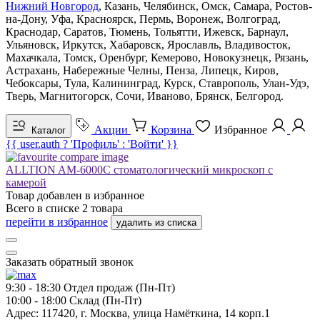
Нижний Новгород
, Казань, Челябинск, Омск, Самара, Ростов-
на-Дону, Уфа, Красноярск, Пермь, Воронеж, Волгоград,
Краснодар, Саратов, Тюмень, Тольятти, Ижевск, Барнаул,
Ульяновск, Иркутск, Хабаровск, Ярославль, Владивосток,
Махачкала, Томск, Оренбург, Кемерово, Новокузнецк, Рязань,
Астрахань, Набережные Челны, Пенза, Липецк, Киров,
Чебоксары, Тула, Калининград, Курск, Ставрополь, Улан-Удэ,
Тверь, Магнитогорск, Сочи, Иваново, Брянск, Белгород.
Акции
Корзина
Избранное
Каталог
{{ user.auth ? 'Профиль' : 'Войти' }}
ALLTION AM-6000C стоматологический микроскоп с
камерой
Товар добавлен в
избранное
Всего в списке
2
товара
перейти в избранное
удалить из списка
Заказать обратный звонок
9:30 - 18:30
Отдел продаж (Пн-Пт)
10:00 - 18:00
Склад (Пн-Пт)
Адрес:
117420, г. Москва, улица Намёткина, 14 корп.1