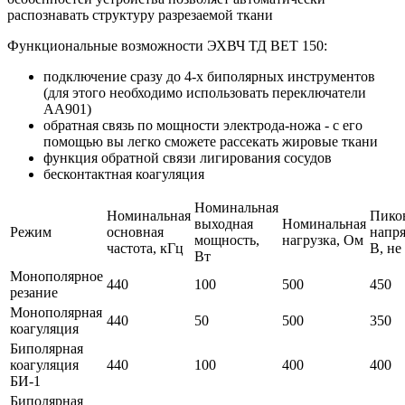
распознавать структуру разрезаемой ткани
Функциональные возможности ЭХВЧ ТД ВЕТ 150:
подключение сразу до 4-х биполярных инструментов
(для этого необходимо использовать переключатели
АА901)
обратная связь по мощности электрода-ножа - с его
помощью вы легко сможете рассекать жировые ткани
функция обратной связи лигирования сосудов
бесконтактная коагуляция
Номинальная
Номинальная
Пико
выходная
Номинальная
Режим
основная
напр
мощность,
нагрузка, Ом
частота, кГц
В, не
Вт
Монополярное
440
100
500
450
резание
Монополярная
440
50
500
350
коагуляция
Биполярная
коагуляция
440
100
400
400
БИ-1
Биполярная