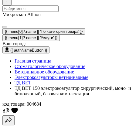
Микроскоп Alltion
{{ menu[0]?.name || 'По категории товара' }}
{{ menu[1]?.name || 'Услуги' }}
Ваш город:
{{ authNameButton }}
Главная страница
Стоматологическое оборудование
Ветеринарное оборудование
Электрокоагуляторы ветеринарные
ТД ВЕТ
ТД ВЕТ 150 электрокоагулятор хирургический, моно- и
биполярный, базовая комплектация
код товара:
004684