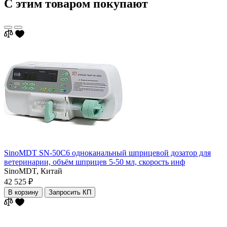
С этим товаром покупают
SinoMDT SN-50С6 одноканальный шприцевой дозатор для
ветеринарии, объём шприцев 5-50 мл, скорость инф
SinoMDT,
Китай
42 525 ₽
В корзину
Запросить КП