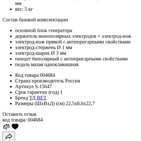
мм
вес: 5 кг
Состав базовой комплектации
основной блок генератора
держатель монополярных электродов + электрод-нож
электрод-нож прямой с антипригарными свойствами
электрод-стержень Ø 1 мм
электрод-шарик Ø 3 мм
пинцет биполярный с антипригарными свойствами
педаль малая одноклавишная
Код товара
004684
Страна производитель
Россия
Артикул
S-15647
Срок гарантии (год)
1
Бренд
ТД ВЕТ
Размеры (ШхВхД) (см)
22,5х8,6х22,7
Оставить отзыв
код товара:
004684