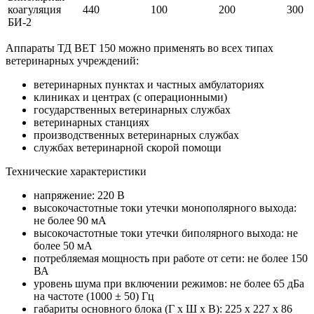
коагуляция
440
100
200
300
БИ-2
Аппараты ТД ВЕТ 150 можно применять во всех типах
ветеринарных учреждений:
ветеринарных пунктах и частных амбулаториях
клиниках и центрах (с операционными)
государственных ветеринарных службах
ветеринарных станциях
производственных ветеринарных службах
службах ветеринарной скорой помощи
Технические характеристики
напряжение: 220 В
высокочастотные токи утечки монополярного выхода:
не более 90 мА
высокочастотные токи утечки биполярного выхода: не
более 50 мА
потребляемая мощность при работе от сети: не более 150
ВА
уровень шума при включении режимов: не более 65 дБа
на частоте (1000 ± 50) Гц
габариты основного блока (Г х Ш х В): 225 х 227 х 86