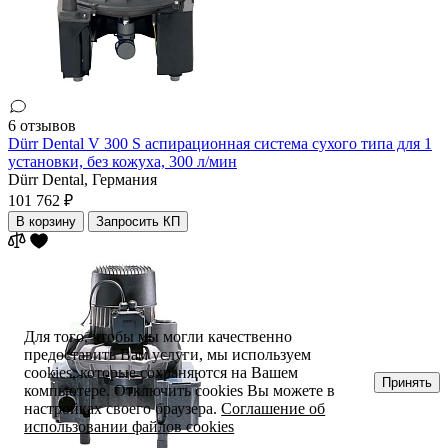
6 отзывов
Dürr Dental V 300 S аспирационная система сухого типа для 1
установки, без кожуха, 300 л/мин
Dürr Dental,
Германия
101 762 ₽
В корзину
Запросить КП
Для того, чтобы мы могли качественно
предоставить Вам услуги, мы используем
cookies, которые сохраняются на Вашем
Принять
компьютере. Отключить cookies Вы можете в
настройках своего браузера.
Соглашение об
использовании файлов cookies