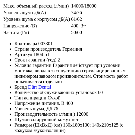
Макс. объемный расход (л/мин)
14000/18000
Уровень шума дБ(A)
74/76
Уровень шума с корпусом дБ(А)
61/62
Напряжение (В)
400, 3~
Частота (Гц)
50/60
Код товара
003301
Страна производитель
Германия
Артикул
1804-51
Срок гарантии (год)
2
Условия гарантии
Гарантия действует при условии
монтажа, ввода в эксплуатацию сертифицированным
инженером заводом производителем. Cтоимость работ
оплачивается отдельно
Бренд
Dürr Dental
Количество обслуживающих установок
60
Тип аспирации
Сухой
Напряжение питания, В
400
Уровень шума, Дб
76
Производительность (л/мин.)
12000
Шумоизолирующий кожух
нет
Размеры (ШхВхД) (см)
130х180х130; 140x210x125 (с
кожухом звукоизоляции)