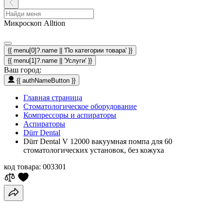
Микроскоп Alltion
{{ menu[0]?.name || 'По категории товара' }}
{{ menu[1]?.name || 'Услуги' }}
Ваш город:
{{ authNameButton }}
Главная страница
Стоматологическое оборудование
Компрессоры и аспираторы
Аспираторы
Dürr Dental
Dürr Dental V 12000 вакуумная помпа для 60
стоматологических установок, без кожуха
код товара:
003301