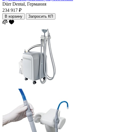
Dürr Dental,
Германия
234 917 ₽
В корзину
Запросить КП