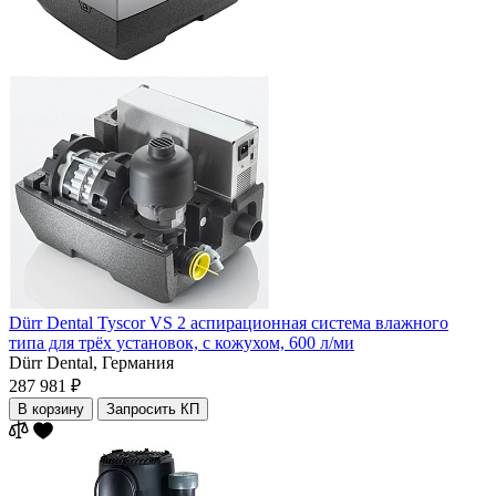
Dürr Dental Tyscor VS 2 аспирационная система влажного
типа для трёх установок, с кожухом, 600 л/ми
Dürr Dental,
Германия
287 981 ₽
В корзину
Запросить КП