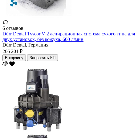
6 отзывов
Dürr Dental Tyscor V 2 аспирационная система сухого типа для
двух установок, без кожуха, 600 л/мин
Dürr Dental,
Германия
266 201 ₽
В корзину
Запросить КП