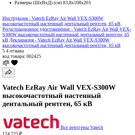
Размеры (ШхВхД) (см)
83,8х108х203
Инструкция - Vatech EzRay Air Wall VEX-S300W
высокочастотный настенный дентальный рентген, 65 кВ
Регистрационное удостоверение - Vatech EzRay Air Wall VEX-
S300W высокочастотный настенный дентальный рентген, 65
кВ
Декларация - Vatech EzRay Air Wall VEX-S300W
высокочастотный настенный дентальный рентген, 65 кВ
5
4 отзыва
код товара:
002425
Vatech EzRay Air Wall VEX-S300W
высокочастотный настенный
дентальный рентген, 65 кВ
Все рентгены Vatech
174 725 ₽