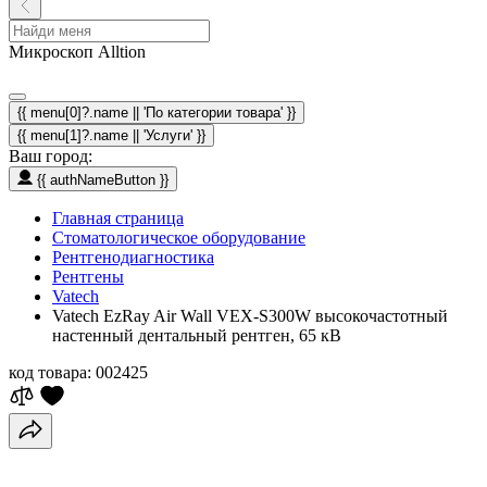
Микроскоп Alltion
{{ menu[0]?.name || 'По категории товара' }}
{{ menu[1]?.name || 'Услуги' }}
Ваш город:
{{ authNameButton }}
Главная страница
Стоматологическое оборудование
Рентгенодиагностика
Рентгены
Vatech
Vatech EzRay Air Wall VEX-S300W высокочастотный
настенный дентальный рентген, 65 кВ
код товара:
002425