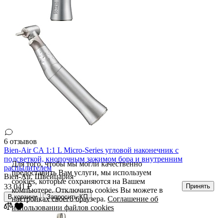
6 отзывов
Bien-Air CA 1:1 L Micro-Series угловой наконечник с
подсветкой, кнопочным зажимом бора и внутренним
Для того, чтобы мы могли качественно
распылителем
предоставить Вам услуги, мы используем
Bien-Air,
Швейцария
cookies, которые сохраняются на Вашем
Принять
33 041 ₽
компьютере. Отключить cookies Вы можете в
В корзину
Запросить КП
настройках своего браузера.
Соглашение об
использовании файлов cookies