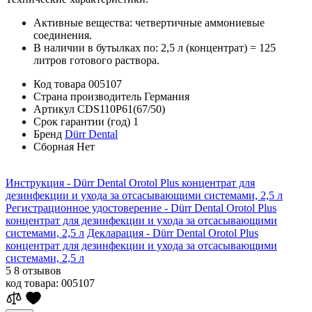
Активные вещества: четвертичные аммониевые
соединения.
В наличии в бутылках по: 2,5 л (концентрат) = 125
литров готового раствора.
Код товара
005107
Страна производитель
Германия
Артикул
CDS110P61(67/50)
Срок гарантии (год)
1
Бренд
Dürr Dental
Сборная
Нет
Инструкция - Dürr Dental Orotol Plus концентрат для
дезинфекции и ухода за отсасывающими системами, 2,5 л
Регистрационное удостоверение - Dürr Dental Orotol Plus
концентрат для дезинфекции и ухода за отсасывающими
системами, 2,5 л
Декларация - Dürr Dental Orotol Plus
концентрат для дезинфекции и ухода за отсасывающими
системами, 2,5 л
5
8 отзывов
код товара:
005107