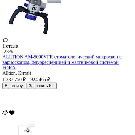
1 отзыв
-28%
ALLTION AM-5000VFR стоматологический микроскоп с
вариоскопом, флуоресценцией и маятниковой системой
FORA
Alltion,
Китай
1 387 750 ₽
1 924 465 ₽
В корзину
Запросить КП