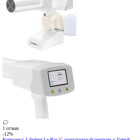
1 отзыв
-12%
Комплект. Lifedent Le Ray G портативный рентген + Vatech